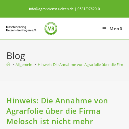
Zum
info@agrardienst-uelzen.de | 0581/97620-0
Inhalt
springen
Menü
Blog
>
Allgemein
>
Hinweis: Die Annahme von Agrarfolie über die Firma M
Hinweis: Die Annahme von
Agrarfolie über die Firma
Melosch ist nicht mehr