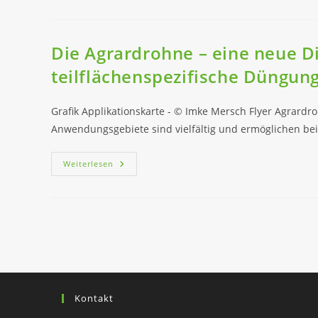
Die Agrardrohne – eine neue Di
teilflächenspezifische Düngun
Grafik Applikationskarte - © Imke Mersch Flyer Agrardr
Anwendungsgebiete sind vielfältig und ermöglichen bei
Die
Weiterlesen
Agrardrohne
–
Eine
Neue
Dienstleistung
Für
Die
Teilflächenspezifische
Düngung
Kontakt