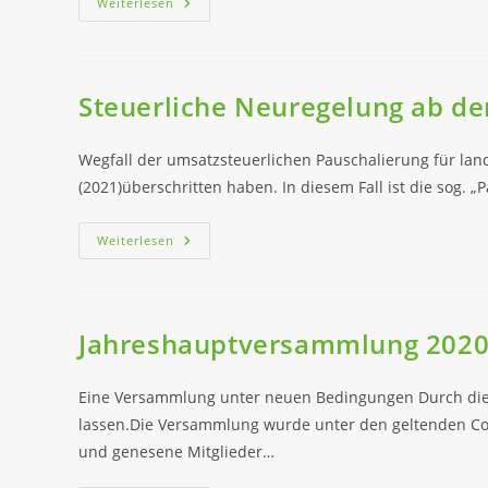
N-
Weiterlesen
Min
Bodenproben
In
Den
Roten
Gebieten
Steuerliche Neuregelung ab d
Wegfall der umsatzsteuerlichen Pauschalierung für lan
(2021)überschritten haben. In diesem Fall ist die sog. 
Steuerliche
Weiterlesen
Neuregelung
Ab
Dem
01.01.2022
Jahreshauptversammlung 2020 
Eine Versammlung unter neuen Bedingungen Durch die 
lassen.Die Versammlung wurde unter den geltenden Cor
und genesene Mitglieder…