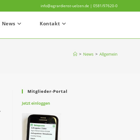
info@agrardienst-uelzen.de | 0581/97620-0
News
Kontakt
>
News
>
Allgemein
Mitglieder-Portal
Jetzt
einloggen
,