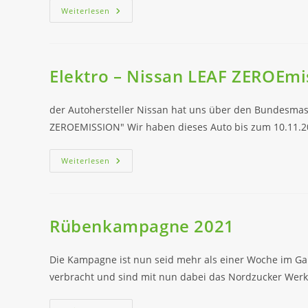
Jahreshauptversammlung
Weiterlesen
2020
MR
Uelzen-
Isenhagen
E.V.
Elektro – Nissan LEAF ZEROEmi
der Autohersteller Nissan hat uns über den Bundesmasc
ZEROEMISSION" Wir haben dieses Auto bis zum 10.11.2
Elektro
Weiterlesen
–
Nissan
LEAF
ZEROEmission
Rübenkampagne 2021
Die Kampagne ist nun seid mehr als einer Woche im G
verbracht und sind mit nun dabei das Nordzucker Wer