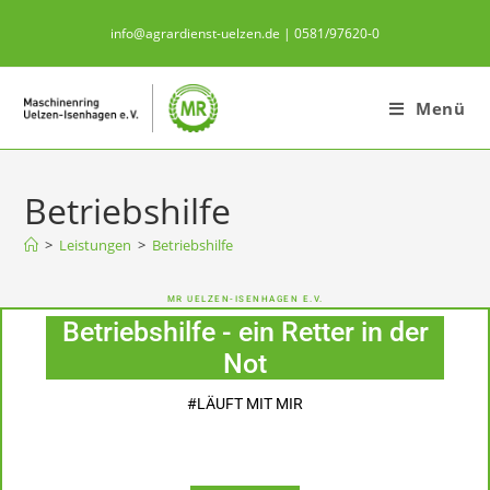
info@agrardienst-uelzen.de | 0581/97620-0
Menü
Betriebshilfe
>
Leistungen
>
Betriebshilfe
MR UELZEN-ISENHAGEN E.V.
Betriebshilfe - ein Retter in der
Not
#LÄUFT MIT MIR