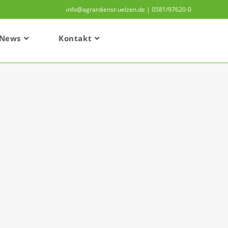
info@agrardienst-uelzen.de | 0581/97620-0
News
Kontakt