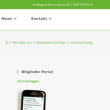
info@agrardienst-uelzen.de | 0581/97620-0
News
Kontakt
>
Wir über uns
>
Mitarbeiter/Kontakt
>
Hartmut König
Mitglieder-Portal
Jetzt
einloggen